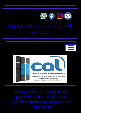
A qualidade que te faz sentir
em casa
Stands básicos, construídos,
personalizados, temáticos.
Transformamos seu projeto em
realidade!