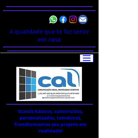
A qualidade que te faz sentir
em casa
Stands básicos, construídos,
personalizados, temáticos.
Transformamos seu projeto em
realidade!