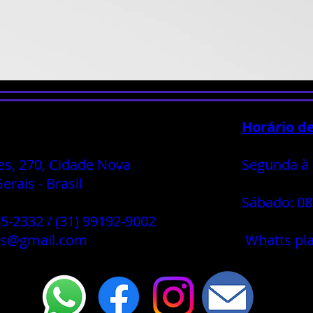
Horário d
es, 270, Cidade Nova
Segunda à 
rais - Brasil
Sábado: 08
35-2332 / (31) 99192-9002
os@gmail.com
Whatts pl