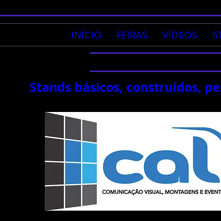
INÍCIO
FEIRAS
VÍDEOS
S
Stands básicos, construídos, p