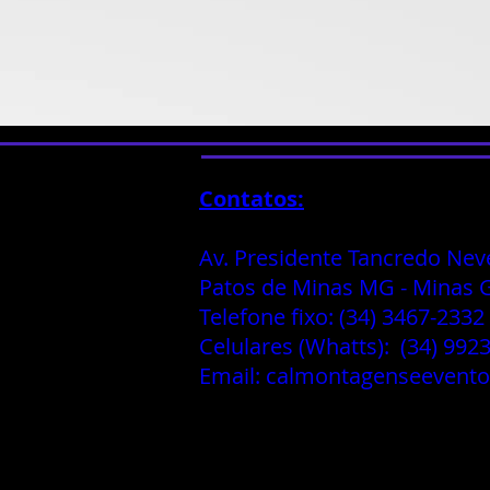
Contatos:
Av. Presidente Tancredo Nev
Patos de Minas MG - Minas Ge
Telefone fixo: (34) 3467-2332
Celulares (Whatts): (34) 992
Email:
calmontagenseevent