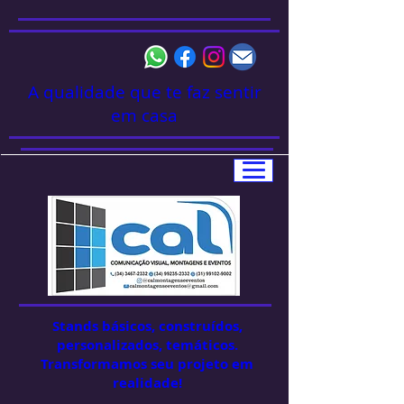
A qualidade que te faz sentir
em casa
Stands básicos, construídos,
personalizados, temáticos.
Transformamos seu projeto em
realidade!